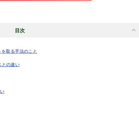
目次
トを取る手法のこと
スとの違い
い