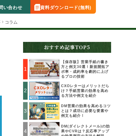
問い合わせ
資料ダウンロード(無料)
要
コラム
おすすめ記事TOP5
【保存版】営業手紙の書き
方と例文30選！新規開拓ア
ポ率・成約率を劇的に上げ
るプロの技術
CXOレターはメリットだら
け？手紙営業の効果を高め
る方法や例文を紹介
DM営業の効果を高めるコツ
とは？成功に必要な要素や
例文も紹介！
DM(ダイレクトメール)の効
果やCVRは？反応率アップ