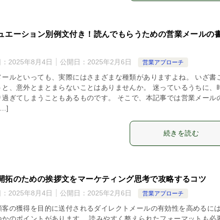
ュエーション別例文付き！読んでもらうための営業メールの
日：
2025年8月4日
公開日：
2025年2月6日
営業アプローチ
メールといっても、実際にはさまざまな種類がありますよね。 いざ書
うと、意外とまとまらないことはありませんか。 迷っているうちに、
り過ぎてしまうこともあるものです。 そこで、本記事では営業メール
…]
続きを読む
開拓のための挨拶文をマーケティング思考で攻略するコツ
日：
2025年8月4日
公開日：
2025年2月6日
営業アプローチ
顧客の獲得を目的に送付されるダイレクトメールの有効性を高めるに
つかのポイントがあります。 読みやすく整えられたフォーマットも必