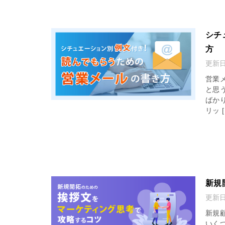
シチ
方
更新
営業
と思
ばか
リッ [
新規
更新
新規
いく