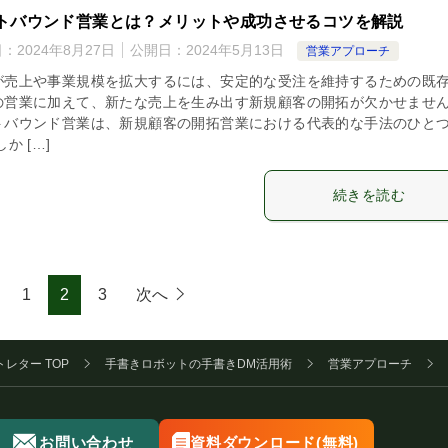
トバウンド営業とは？メリットや成功させるコツを解説
日：
2024年8月27日
公開日：
2024年5月13日
営業アプローチ
が売上や事業規模を拡大するには、安定的な受注を維持するための既
の営業に加えて、新たな売上を生み出す新規顧客の開拓が欠かせませ
トバウンド営業は、新規顧客の開拓営業における代表的な手法のひと
しか […]
続きを読む
1
2
3
次へ
トレター
TOP
手書きロボットの手書きDM活用術
営業アプローチ
お問い合わせ
資料ダウンロード
(無料)