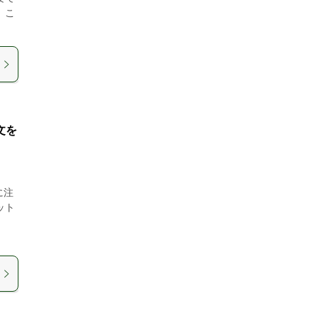
 こ
文を
に注
ット