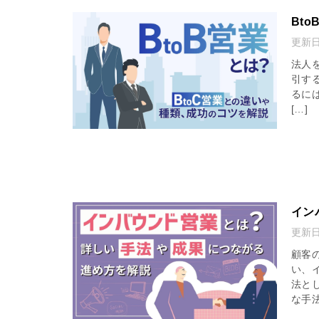
Bt
更新
法人
引する
るに
[…]
イン
更新
顧客
い、
法と
な手法