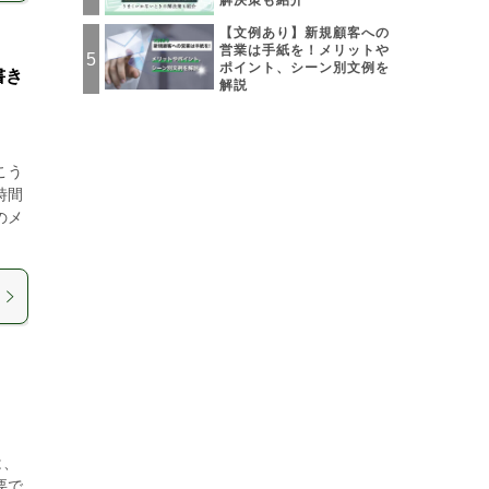
解決策も紹介
【文例あり】新規顧客への
営業は手紙を！メリットや
ポイント、シーン別文例を
書き
解説
こう
時間
のメ
は、
要で