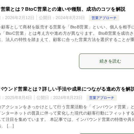
oB営業とは？BtoC営業との違いや種類、成功のコツを解説
日：
2026年2月12日
公開日：
2024年8月23日
営業アプローチ
を顧客として商材を販売する営業を「BtoB営業」といい、個人を相手
「BtoC営業」とは考え方や進め方が異なります。 BtoB営業を成功
は、法人の特性を踏まえて、顧客に合った営業方法を選択することが
続きを読む
バウンド営業とは？詳しい手法や成果につながる進め方を解
日：
2025年8月4日
公開日：
2024年8月23日
営業アプローチ
のアクションをきっかけとして行う営業活動を「インバウンド営業」
インターネットの普及に伴って変化した現代の顧客行動にフィットす
して注目を集めています。 本記事では、インバウンド営業の特徴や具
、 […]