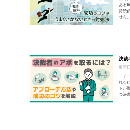
ある
持続
せん。
決裁
更新
「チ
れる
トが
つ決裁