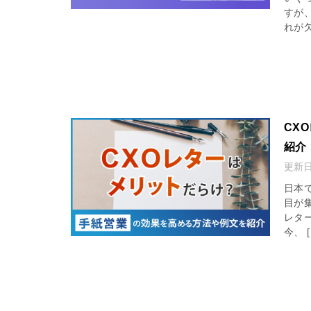
すが
れが欠
CX
紹介
更新
日本
目が
レタ
今、 [