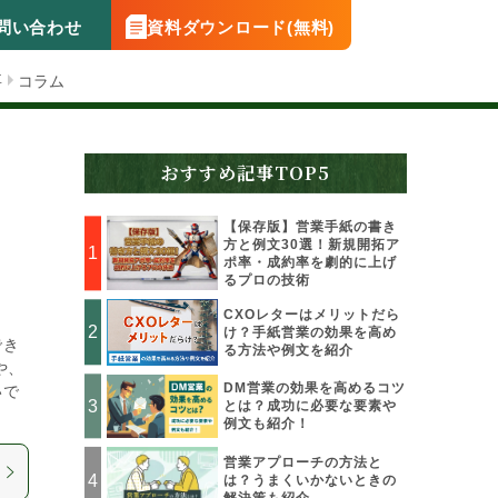
問い合わせ
資料ダウンロード(無料)
要
コラム
おすすめ記事TOP5
【保存版】営業手紙の書き
方と例文30選！新規開拓ア
ポ率・成約率を劇的に上げ
るプロの技術
CXOレターはメリットだら
け？手紙営業の効果を高め
でき
る方法や例文を紹介
や、
DM営業の効果を高めるコツ
いで
とは？成功に必要な要素や
例文も紹介！
営業アプローチの方法と
は？うまくいかないときの