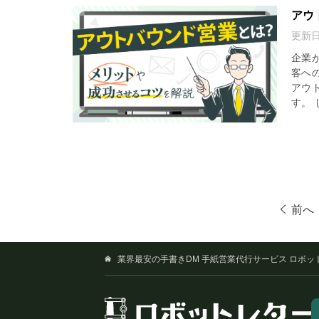
アウ
更新
企業
客へ
アウ
す。 
前へ
業界最安の手書きDM 手紙営業代行サービス ロボッ