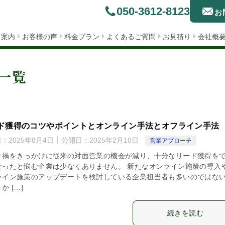
050-3612-8123
お
ス案内
お客様の声
料金プラン
よくあるご質問
お見積り
会社概
一覧
ド獲得のコツやポイントとオンライン手法とオフライン手法
日：
2025年8月4日
公開日：
2025年2月10日
営業アプローチ
ナ禍をきっかけに従来の対面営業の機会が減り、十分なリード獲得を
なったと悩む企業は少なくありません。 新たなオンライン施策の導入
ライン施策のアップデートを検討している企業担当者も多いのではな
か […]
続きを読む