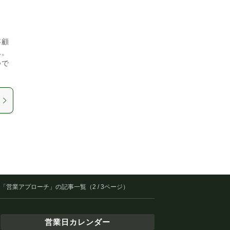
存顧
ん。
つで
「営業アプローチ」の記事一覧（2 / 3ページ）
営業日カレンダー