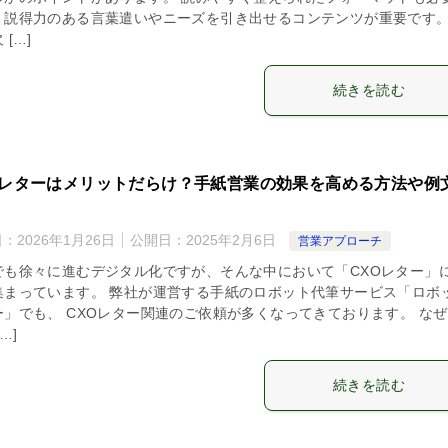
、説得力のある言葉遣いやニーズを引き出せるコンテンツが重要です。
 […]
続きを読む
Oレターはメリットだらけ？手紙営業の効果を高める方法や例
日：
2026年1月26日
公開日：
2025年2月6日
営業アプローチ
でも徐々に進むデジタル化ですが、そんな中において「CXOレター」
集まっています。 弊社が運営する手紙のロボット代筆サービス「ロボ
ー」でも、 CXOレター関連のご依頼が多くなってきております。 なぜ
…]
続きを読む