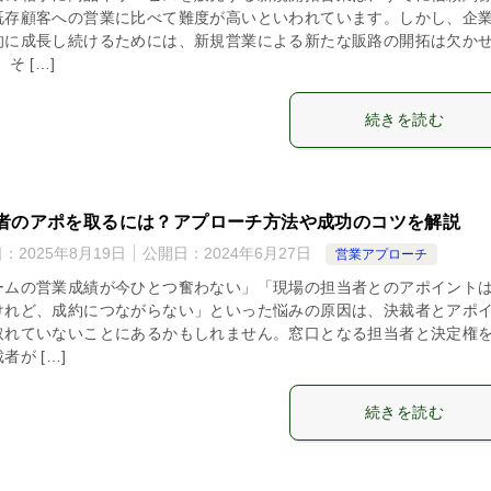
既存顧客への営業に比べて難度が高いといわれています。しかし、企
的に成長し続けるためには、新規営業による新たな販路の開拓は欠か
 そ […]
続きを読む
者のアポを取るには？アプローチ方法や成功のコツを解説
日：
2025年8月19日
公開日：
2024年6月27日
営業アプローチ
ームの営業成績が今ひとつ奮わない」「現場の担当者とのアポイント
けれど、成約につながらない」といった悩みの原因は、決裁者とアポ
取れていないことにあるかもしれません。窓口となる担当者と決定権
者が […]
続きを読む