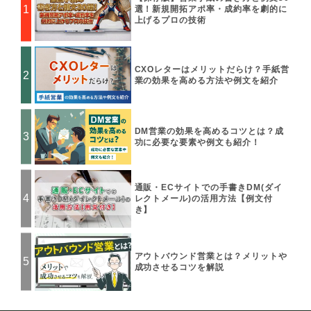
選！新規開拓アポ率・成約率を劇的に
上げるプロの技術
ョ
ン
CXOレターはメリットだらけ？手紙営
業の効果を高める方法や例文を紹介
DM営業の効果を高めるコツとは？成
功に必要な要素や例文も紹介！
通販・ECサイトでの手書きDM(ダイ
レクトメール)の活用方法【例文付
き】
アウトバウンド営業とは？メリットや
成功させるコツを解説