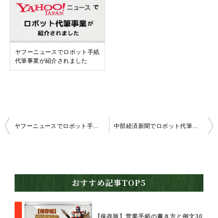
ヤフーニュースでロボット手紙
代筆事業が紹介されました
投
ヤフーニュースでロボット手紙代筆事業が紹介されました
中部経済新聞でロボット代筆事業が紹介されました
稿
ナ
ビ
おすすめ記事TOP5
ゲ
ー
【保存版】営業手紙の書き方と例文30
シ