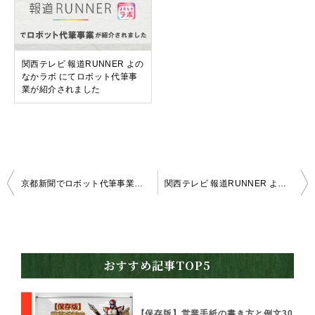
関西テレビ 報道RUNNER よの
なかラボ にてロボット代筆事
業が紹介されました
投
京都新聞でロボット代筆事業が紹介されました
関西テレビ 報道RUNNER よのなかラボ にてロボット代筆事業が紹介されました
稿
ナ
ビ
おすすめ記事TOP5
ゲ
ー
【保存版】営業手紙の書き方と例文30