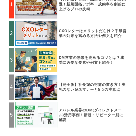
シ
選！新規開拓アポ率・成約率を劇的に
上げるプロの技術
ョ
ン
CXOレターはメリットだらけ？手紙営
業の効果を高める方法や例文を紹介
DM営業の効果を高めるコツとは？成
功に必要な要素や例文も紹介！
【完全版】社長宛の封筒の書き方！失
礼のない宛名マナーと5つの注意点
アパレル業界のDM(ダイレクトメー
ル)活用事例！新規・リピーター別に
解説