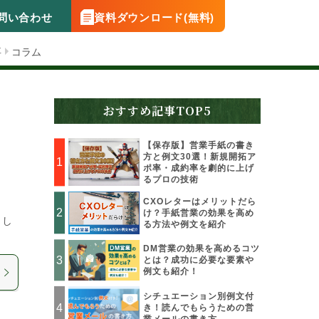
問い合わせ
資料ダウンロード(無料)
要
コラム
おすすめ記事TOP5
【保存版】営業手紙の書き
方と例文30選！新規開拓ア
ポ率・成約率を劇的に上げ
るプロの技術
CXOレターはメリットだら
け？手紙営業の効果を高め
まし
る方法や例文を紹介
DM営業の効果を高めるコツ
とは？成功に必要な要素や
例文も紹介！
シチュエーション別例文付
き！読んでもらうための営