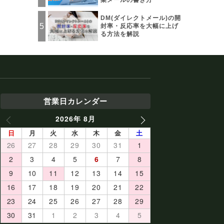
業メールの書き方
DM(ダイレクトメール)の開
封率・反応率を大幅に上げ
る方法を解説
営業日カレンダー
2026年 8月
PREV
NEXT
日
月
火
水
木
金
土
26
27
28
29
30
31
1
2
3
4
5
6
7
8
9
10
11
12
13
14
15
16
17
18
19
20
21
22
23
24
25
26
27
28
29
30
31
1
2
3
4
5